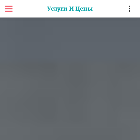
Услуги И Цены