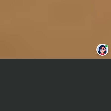
Привет 👋 Могу сделать студенческую
работу за тебя
Главная
Реферат
Психофизиология
Сроки и Стоимость