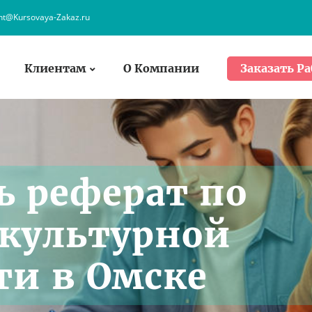
ent@Kursovaya-Zakaz.ru
Клиентам
О Компании
Заказать Ра
ь реферат по
культурной
ти в Омске