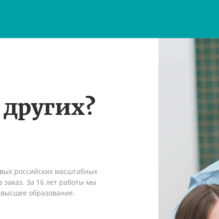
 других?
рвых российских масштабных
 заказ. За 16 лет работы мы
 высшее образование.