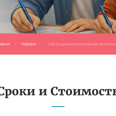
авная
Реферат
СКД (социально-культурная деятельн
Сроки и Стоимост