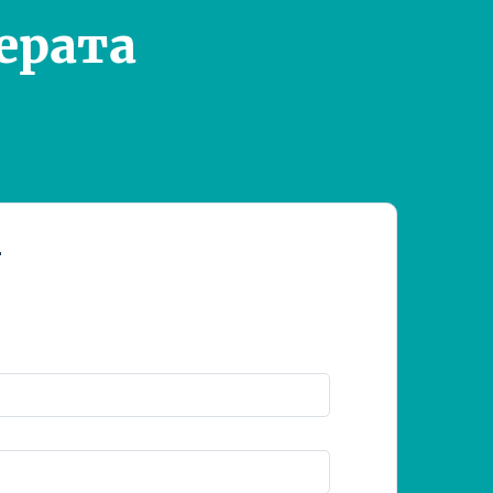
ерата
т