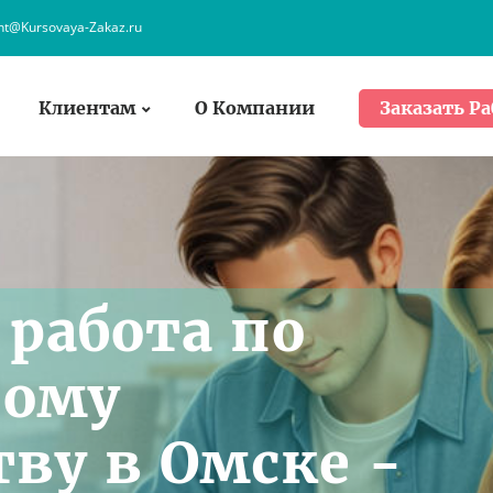
ent@Kursovaya-Zakaz.ru
Клиентам
О Компании
Заказать Ра
работа по
ному
тву в Омске -