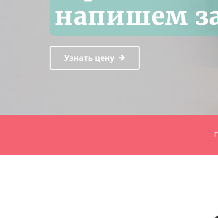
напишем за
Узнать цену
Г