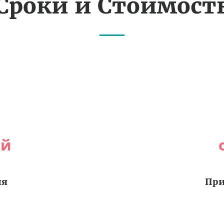
Сроки и Стоимост
ей
ия
При