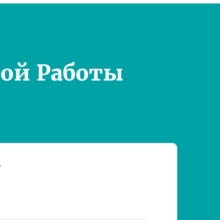
ой Работы
т