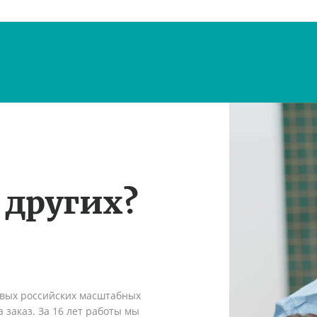
 других?
рвых российских масштабных
 заказ. За 16 лет работы мы