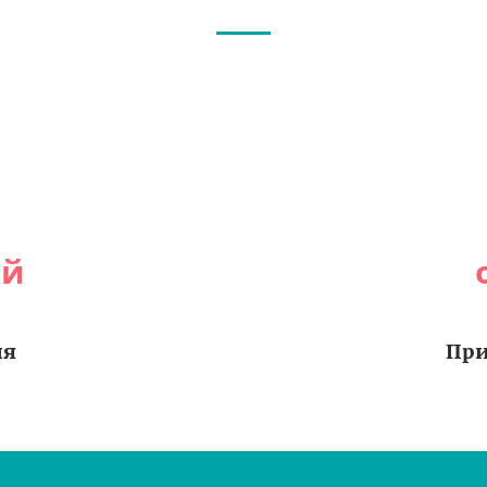
ей
ия
При