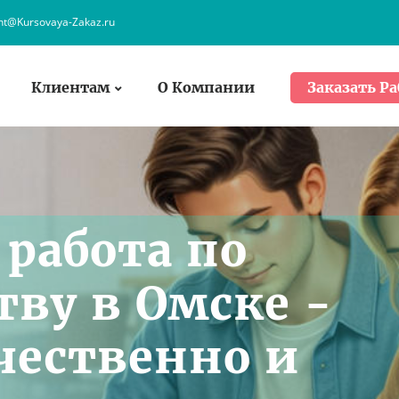
ent@Kursovaya-Zakaz.ru
Клиентам
О Компании
Заказать Ра
работа по
тву в Омске -
ачественно и