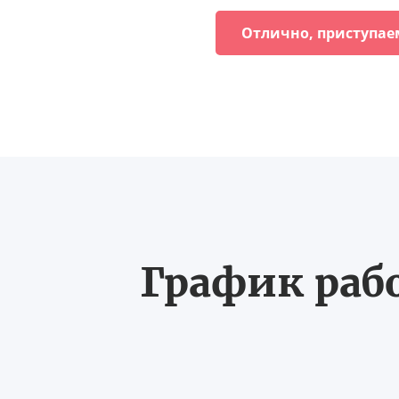
Отлично, приступае
График рабо