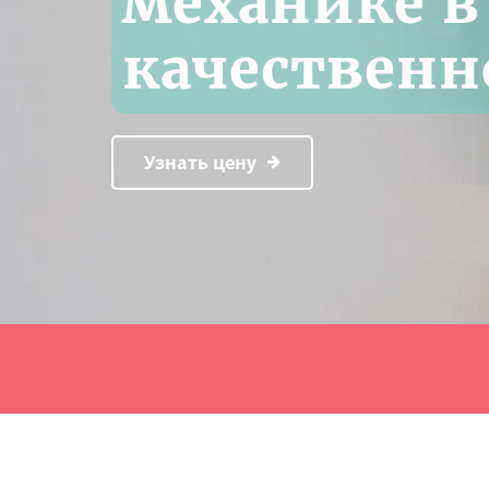
механике в
качественн
Узнать цену