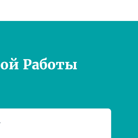
ой Работы
т