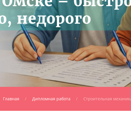
 Омске – быстро
о, недорого
Главная
Дипломная работа
Строительная механик