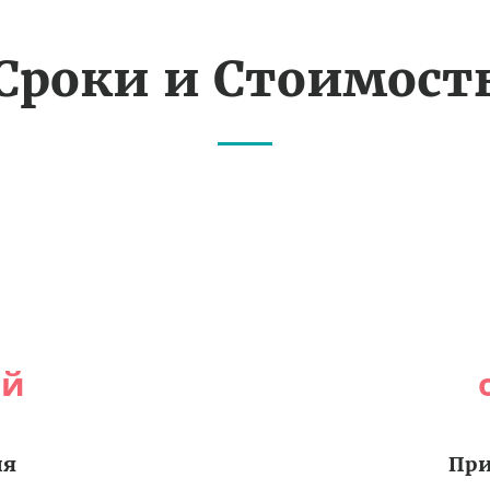
Сроки и Стоимост
ей
ия
При