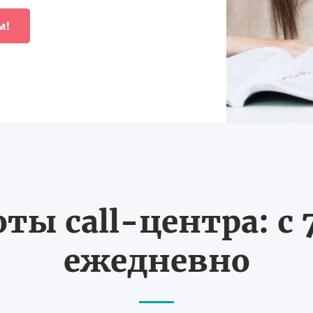
м!
ты call-центра: с 7
ежедневно