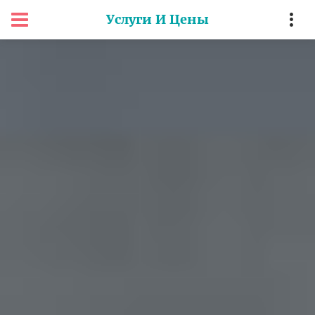
Услуги И Цены