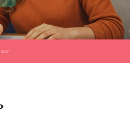
логия
ь