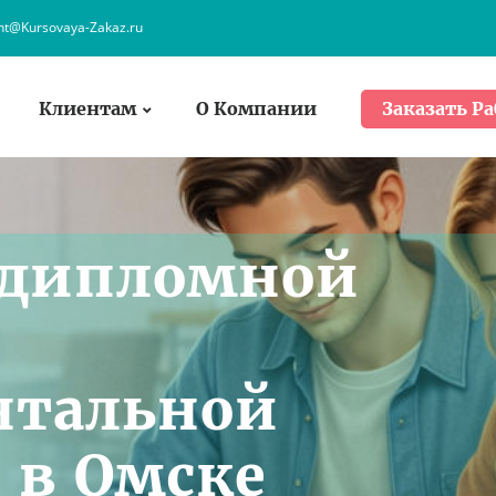
ent@Kursovaya-Zakaz.ru
Клиентам
О Компании
Заказать Ра
 дипломной
нтальной
 в Омске