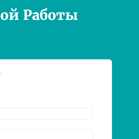
ой Работы
т