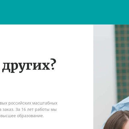
 других?
рвых российских масштабных
 заказ. За 16 лет работы мы
 высшее образование.