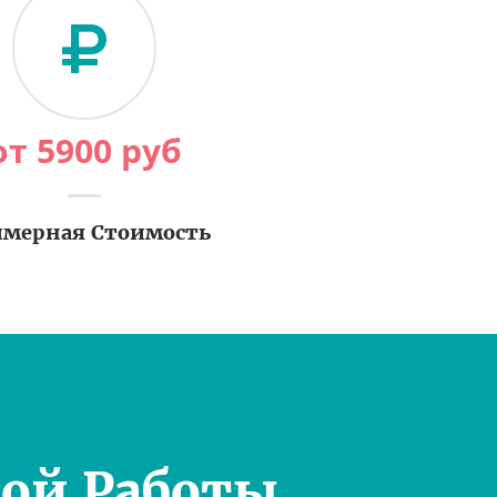
от
5900
руб
мерная Стоимость
ой Работы