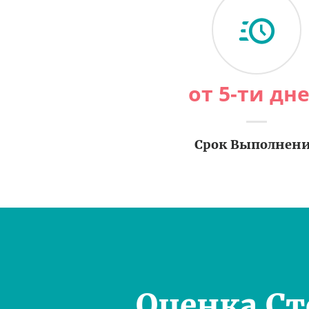
от 5-ти дн
Срок Выполнен
Оценка С