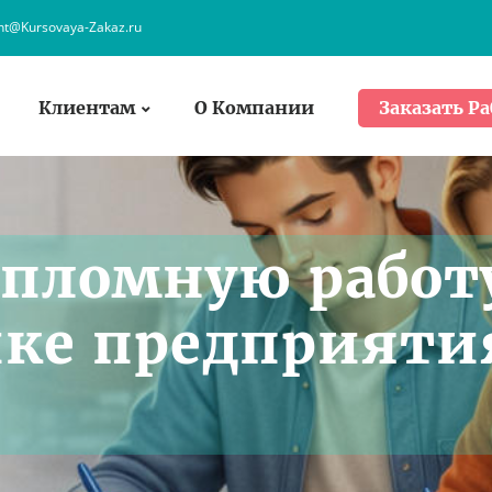
ent@Kursovaya-Zakaz.ru
Клиентам
О Компании
Заказать Ра
ипломную работ
ике предприяти