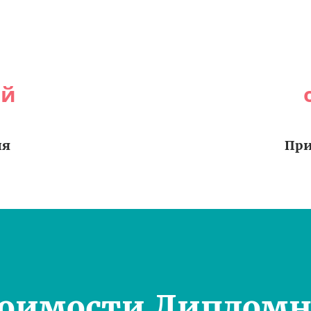
ей
ия
При
тоимости Дипломн