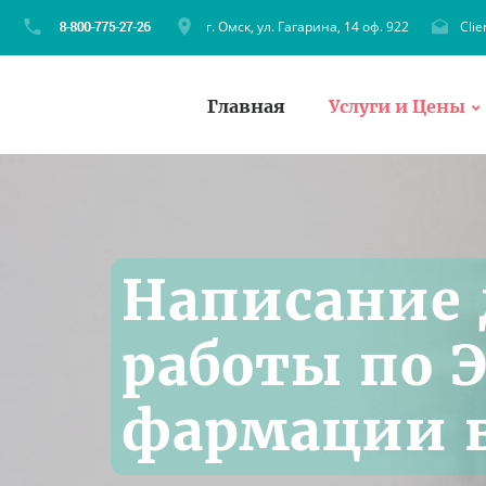
г. Омск, ул. Гагарина, 14 оф. 922
Cli
Главная
Услуги и Цены
Написание
работы по 
фармации в