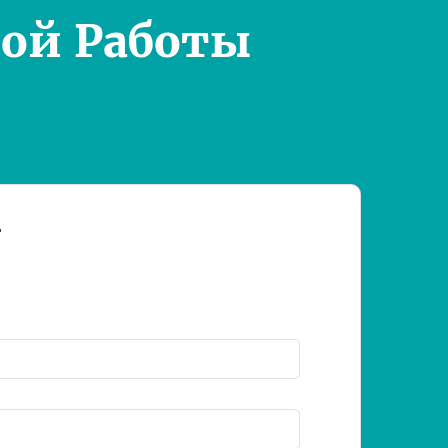
ой Работы
т