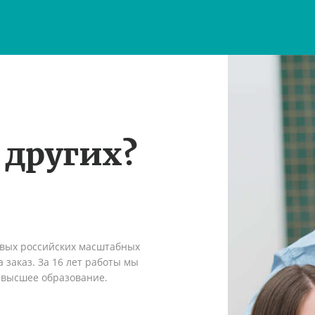
 других?
рвых российских масштабных
 заказ. За 16 лет работы мы
 высшее образование.