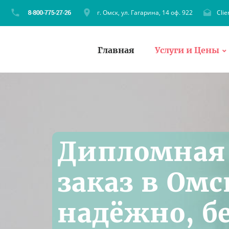
г. Омск, ул. Гагарина, 14 оф. 922
Cli
Главная
Услуги и Цены
Дипломная 
заказ в Омс
надёжно, б