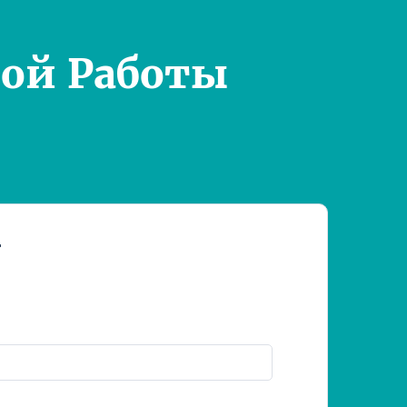
ой Работы
т