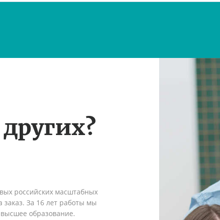
 других?
рвых российских масштабных
 заказ. За 16 лет работы мы
 высшее образование.