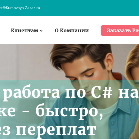
ent@Kursovaya-Zakaz.ru
Клиентам
О Компании
Заказать Ра
работа по C# на
ке - быстро,
ез переплат