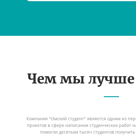
Чем мы лучше
Компания "Омский студент" является одним из пе
проектов в сфере написания студенческих работ на
помогли десяткам тысяч студентов получить