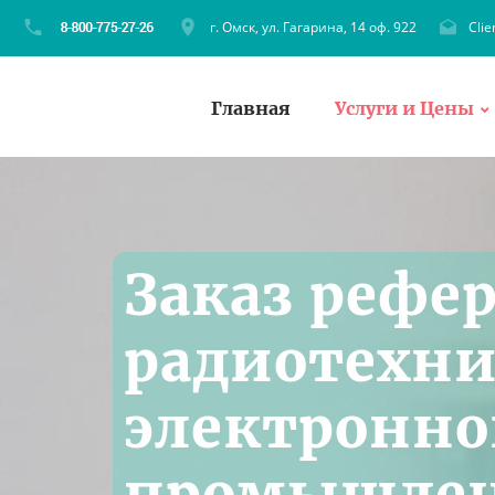
г. Омск, ул. Гагарина, 14 оф. 922
Cli
Главная
Услуги и Цены
Заказ рефер
радиотехни
электронн
промышлен