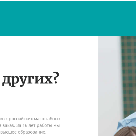
 других?
рвых российских масштабных
 заказ. За 16 лет работы мы
 высшее образование.