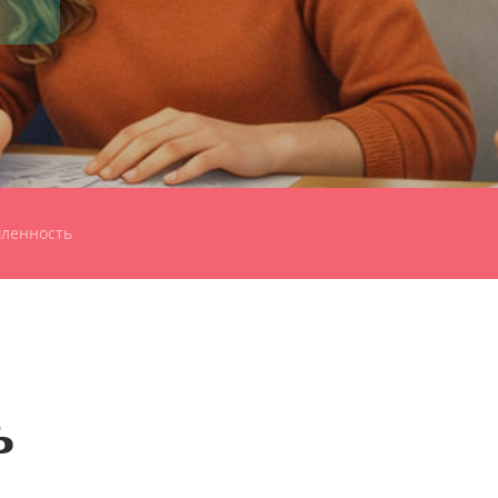
шленность
ь