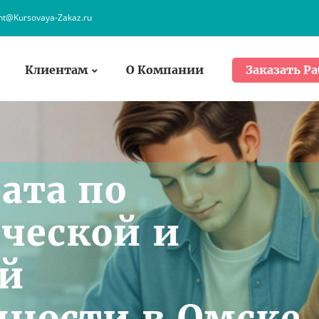
ent@Kursovaya-Zakaz.ru
Клиентам
О Компании
Заказать Ра
ата по
ческой и
ой
ности в Омске