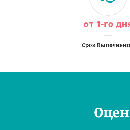
от 1-го дн
Срок Выполнен
Оцен