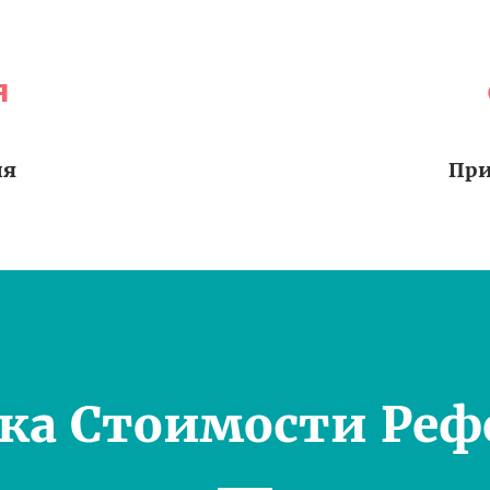
я
ия
При
ка Стоимости Реф