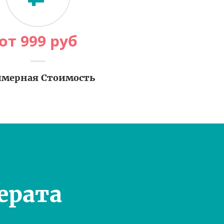
от
999
руб
мерная Стоимость
ерата