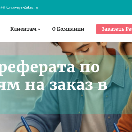
ent@Kursovaya-Zakaz.ru
Клиентам
О Компании
Заказать Ра
реферата по
м на заказ в