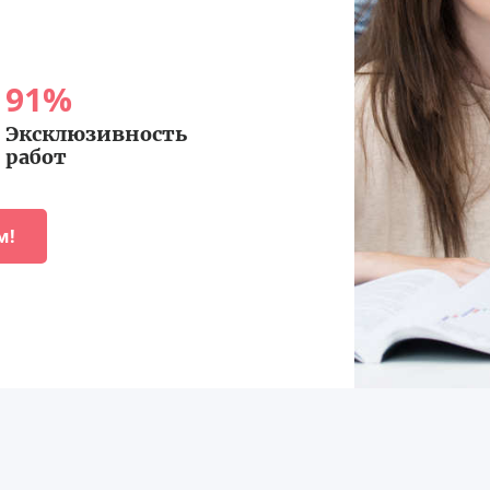
91
%
Эксклюзивность
работ
м!