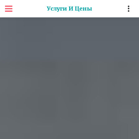
Услуги И Цены