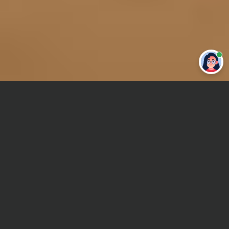
Привет 👋 Могу сделать студенческую
работу за тебя
Главная
Реферат
Практическая гидравлика
Сроки и Стоимость