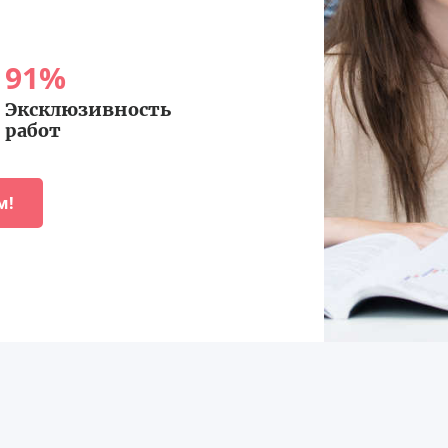
91
%
Эксклюзивность
работ
м!