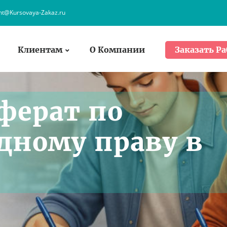
ent@Kursovaya-Zakaz.ru
Клиентам
О Компании
Заказать Ра
ферат по
ному праву в