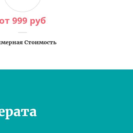
от
999
руб
мерная Стоимость
ерата