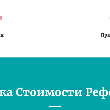
я
ия
При
ка Стоимости Реф