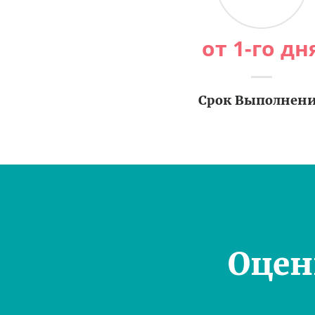
от 1-го дн
Срок Выполнен
Оцен