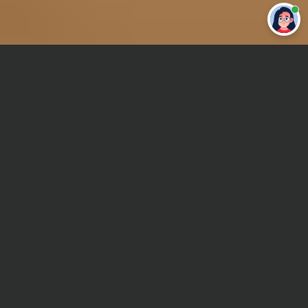
Привет 👋 Могу сделать студенческую
работу за тебя
Главная
Реферат
Электродинамика
Сроки и Стоимость