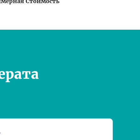
мерная Стоимость
ерата
т