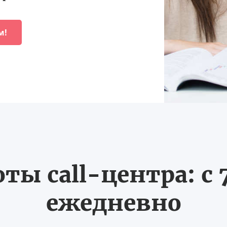
м!
ты call-центра: с 7
ежедневно