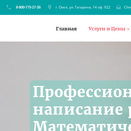
г. Омск, ул. Гагарина, 14 оф. 922
Cli
Главная
Услуги и Цены
Профессио
написание 
Математич