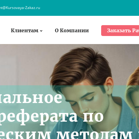
ent@Kursovaya-Zakaz.ru
Клиентам
О Компании
Заказать Ра
нальное
реферата по
еским методам 