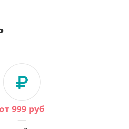
ь
от
999
руб