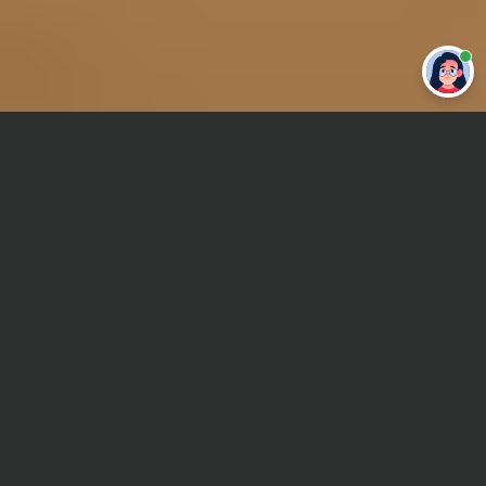
Привет 👋 Могу сделать студенческую
работу за тебя
Главная
Реферат
Литературоведение
Сроки и Стоимость