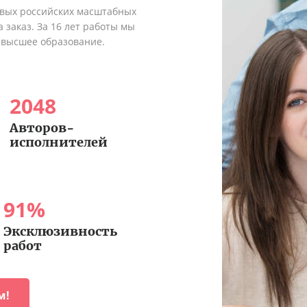
рвых российских масштабных
 заказ. За 16 лет работы мы
 высшее образование.
2048
Авторов-
исполнителей
91
%
Эксклюзивность
работ
м!