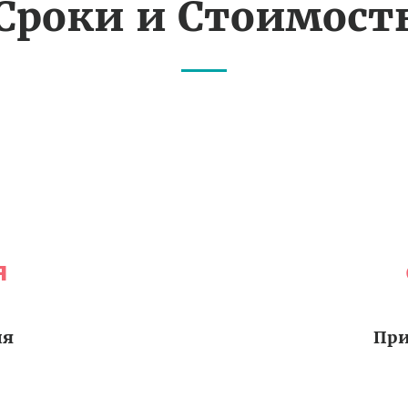
Сроки и Стоимост
я
ия
При