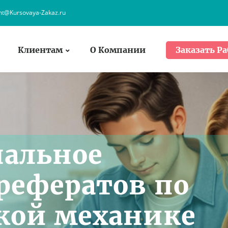
ent@Kursovaya-Zakaz.ru
Клиентам
О Компании
Заказать Ра
нальное
рефератов по
кой механике