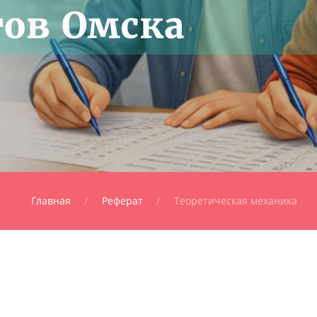
тов Омска
Главная
Реферат
Теоретическая механика