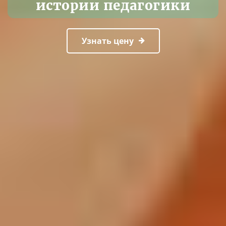
истории педагогики
Узнать цену