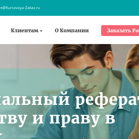
ent@Kursovaya-Zakaz.ru
Клиентам
О Компании
Заказать Ра
нальный рефера
тву и праву в
к