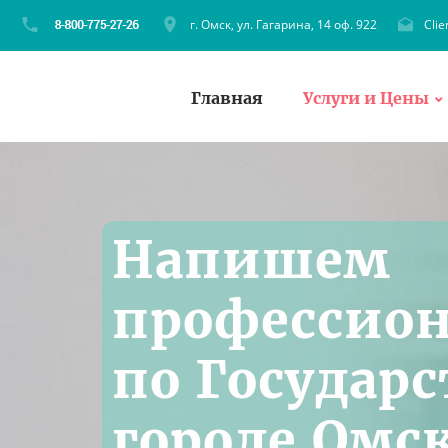
г. Омск, ул. Гагарина, 14 оф. 922
Cli
Главная
Услуги и Цены
Напишем
профессио
по Государс
городе Омс