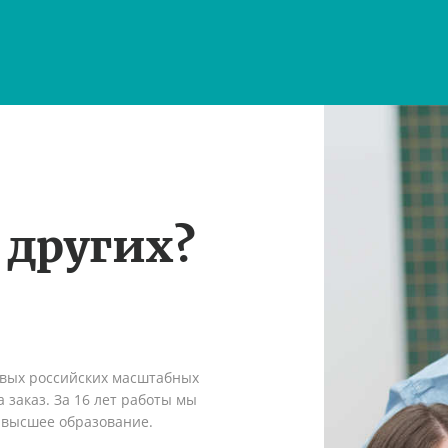
 других?
рвых российских масштабных
 заказ. За 16 лет работы мы
 высшее образование.