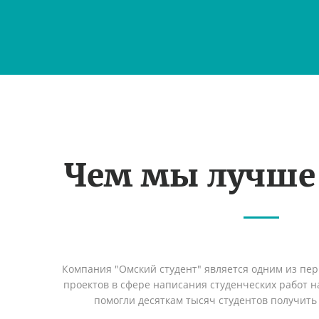
Чем мы лучше
Компания "Омский студент" является одним из пе
проектов в сфере написания студенческих работ на
помогли десяткам тысяч студентов получить