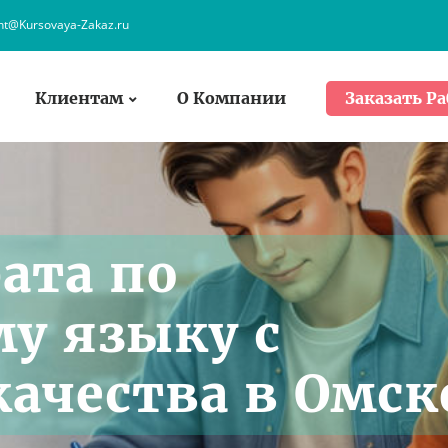
ent@Kursovaya-Zakaz.ru
Клиентам
О Компании
Заказать Ра
ата по
у языку с
качества в Омск