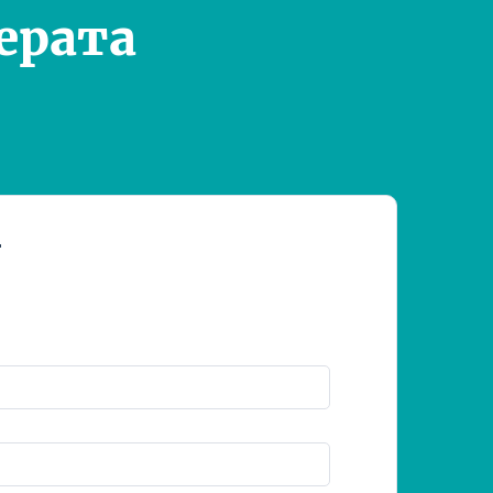
ерата
т