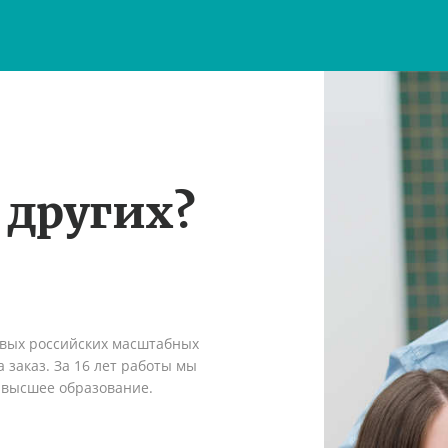
 других?
рвых российских масштабных
 заказ. За 16 лет работы мы
 высшее образование.