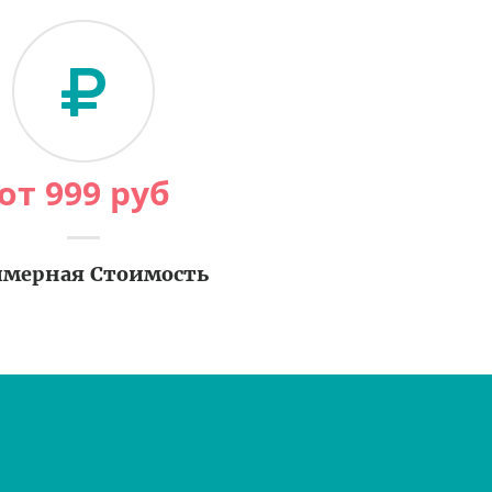
от
999
руб
мерная Стоимость