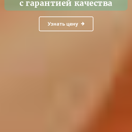
с гарантией качества
Узнать цену