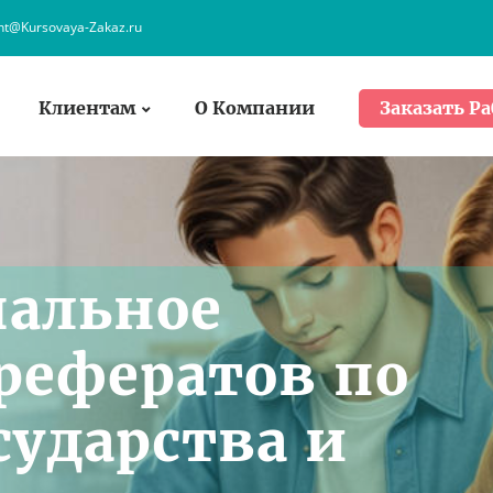
ent@Kursovaya-Zakaz.ru
Клиентам
О Компании
Заказать Ра
нальное
рефератов по
сударства и