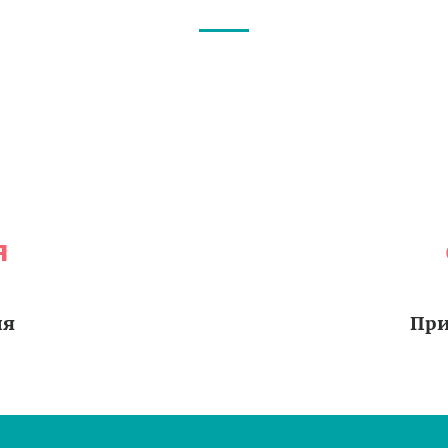
я
ия
При