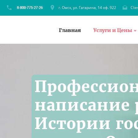
г. Омск, ул. Гагарина, 14 оф. 922
Cli
Главная
Услуги и Цены
Профессио
написание 
Истории го