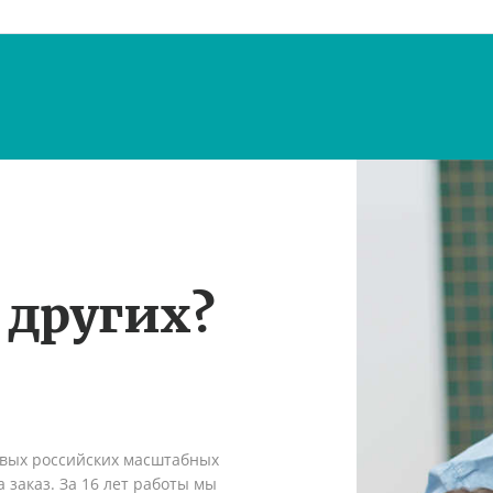
 других?
рвых российских масштабных
 заказ. За 16 лет работы мы