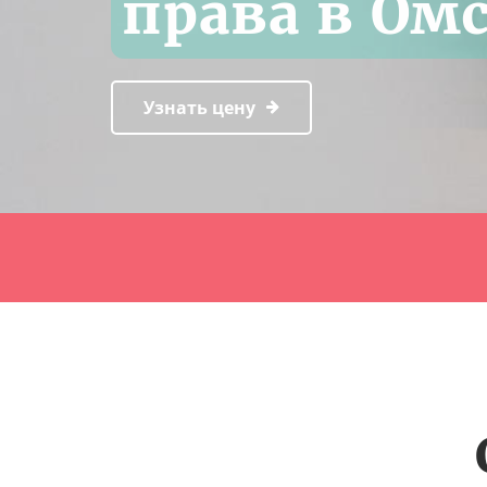
права в Ом
Узнать цену