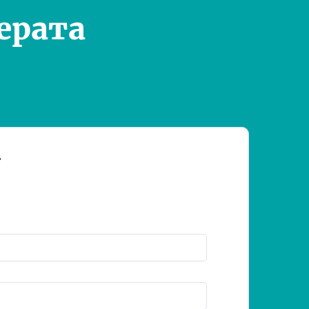
ерата
т