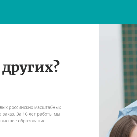
 других?
рвых российских масштабных
 заказ. За 16 лет работы мы
 высшее образование.