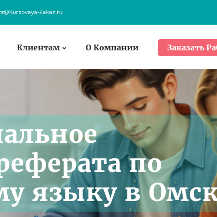
ent@Kursovaya-Zakaz.ru
Клиентам
О Компании
Заказать Ра
нальное
реферата по
му языку в Омс