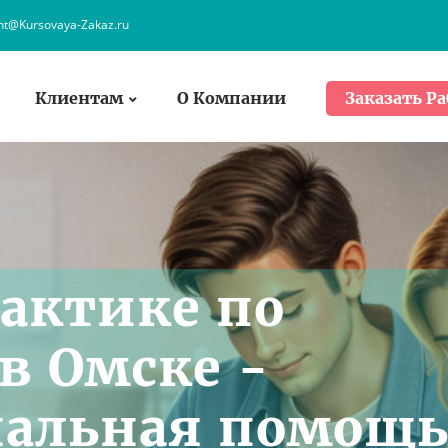
ent@Kursovaya-Zakaz.ru
Клиентам
О Компании
Заказать Ра
рактике по
в Омске -
альная помощь