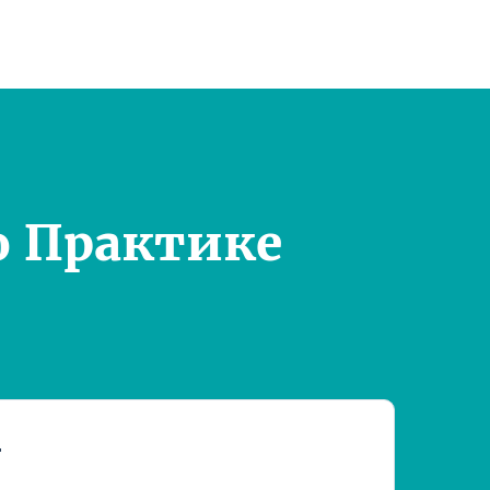
о Практике
т