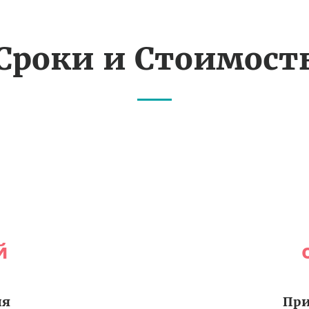
Сроки и Стоимост
й
ия
При