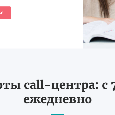
м!
ты call-центра: с 7
ежедневно