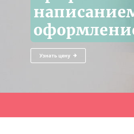
написание
оформлени
Узнать цену