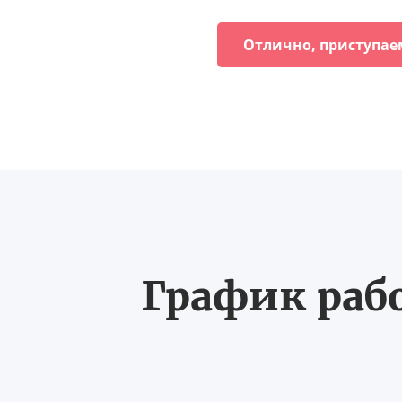
Отлично, приступае
График рабо