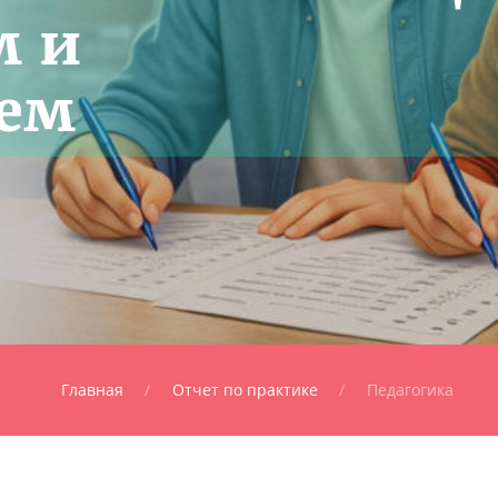
м и
ем
Главная
Отчет по практике
Педагогика