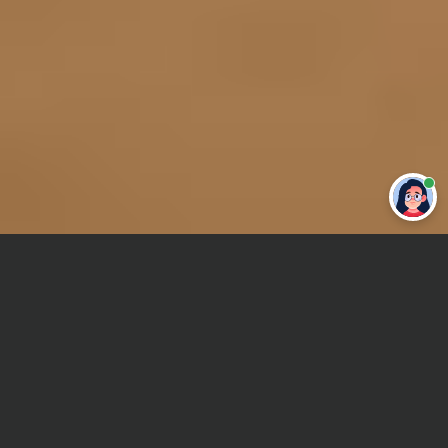
Привет 👋 Могу сделать студенческую
работу за тебя
Главная
Отчет по практике
Коллоидная химия
Сроки и Стоимость