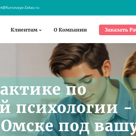
ent@Kursovaya-Zakaz.ru
Клиентам
О Компании
Заказать Ра
рактике по
й психологии -
Омске под ваш