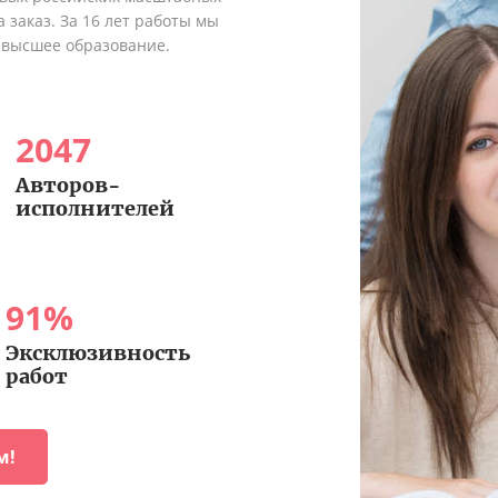
 заказ. За 16 лет работы мы
 высшее образование.
2047
Авторов-
исполнителей
91
%
Эксклюзивность
работ
м!