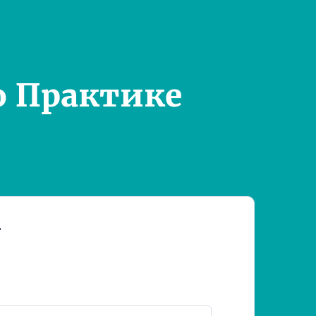
о Практике
т