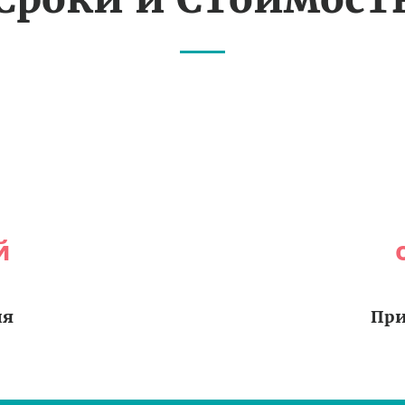
й
ия
При