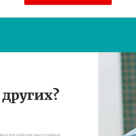
 других?
рвых российских масштабных