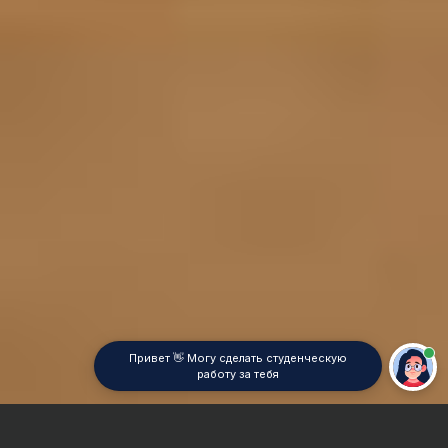
Привет 👋 Могу сделать студенческую
работу за тебя
Главная
Отчет по практике
Физика атмосферы