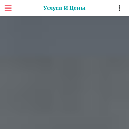
Услуги И Цены