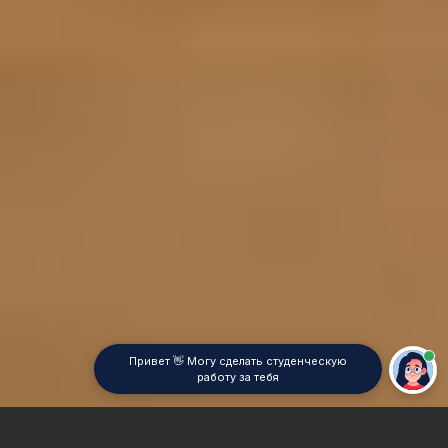
Привет 👋 Могу сделать студенческую
работу за тебя
Главная
Отчет по практике
Культурология