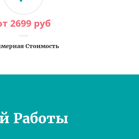
от
2699
руб
мерная Стоимость
й Работы