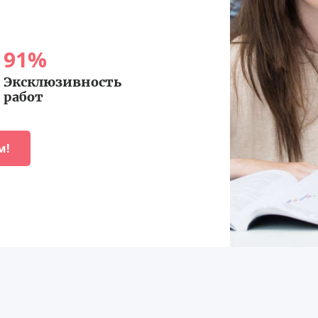
91
%
Эксклюзивность
работ
м!