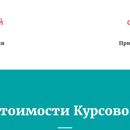
й
ия
При
Стоимости Курсово