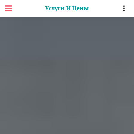
Услуги И Цены