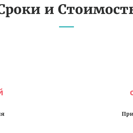
Сроки и Стоимост
й
ия
При