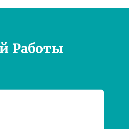
й Работы
т