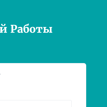
й Работы
т