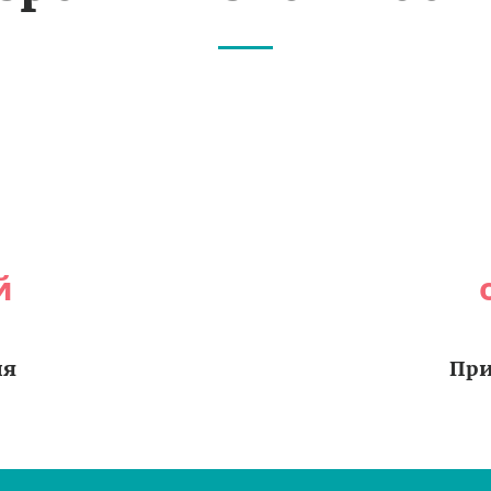
й
ия
При