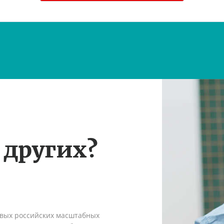
 других?
рвых российских масштабных