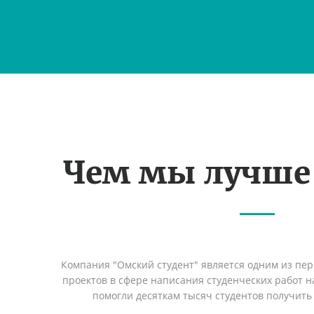
Чем мы лучше
Компания "Омский студент" является одним из пе
проектов в сфере написания студенческих работ на
помогли десяткам тысяч студентов получить