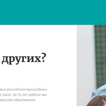
 других?
рвых российских масштабных
 заказ. За 16 лет работы мы
 высшее образование.