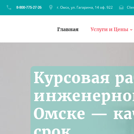
г. Омск, ул. Гагарина, 14 оф. 922
Cli
Главная
Услуги и Цены
Курсовая ра
инженерной
Омске — ка
срок