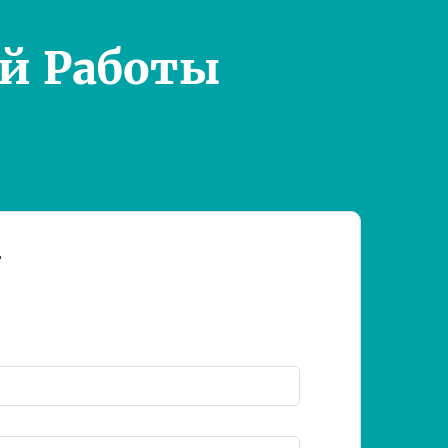
й Работы
т