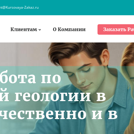
ent@Kursovaya-Zakaz.ru
Клиентам
О Компании
Заказать Ра
бота по
 геологии в
чественно и в