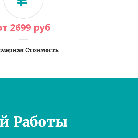
от
2699
руб
мерная Стоимость
й Работы