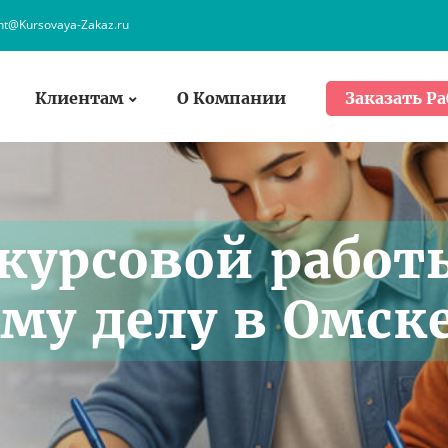
ent@Kursovaya-Zakaz.ru
Клиентам
О Компании
Заказать Ра
курсовой работ
му делу в Омск