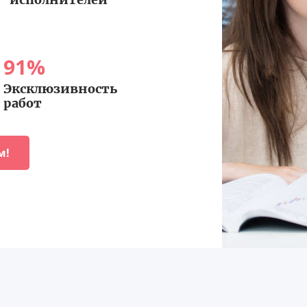
91
%
Эксклюзивность
работ
м!