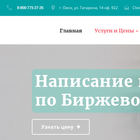
г. Омск, ул. Гагарина, 14 оф. 922
Cli
Главная
Услуги и Цены
Написание 
по Биржево
Узнать цену