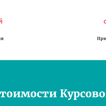
й
ия
При
Стоимости Курсово