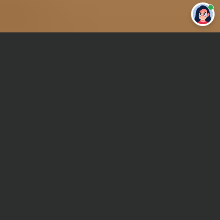
Привет 👋 Могу сделать студенческую
работу за тебя
Главная
Курсовая работа
Банковское дело
Сроки и Стоимость