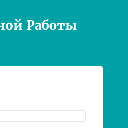
ной Работы
т