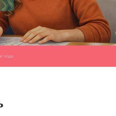
и труда
ь