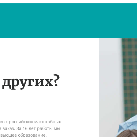
 других?
рвых российских масштабных
 заказ. За 16 лет работы мы
 высшее образование.