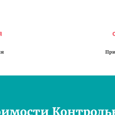
я
ия
При
оимости Контроль