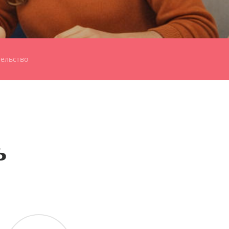
ельство
ь