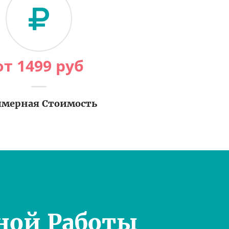
от
1499
руб
мерная Стоимость
ной Работы