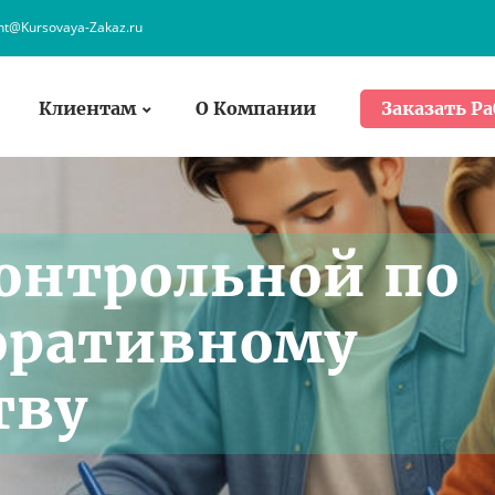
ent@Kursovaya-Zakaz.ru
Клиентам
О Компании
Заказать Ра
онтрольной по
оративному
тву