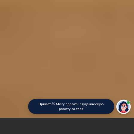
Привет 👋 Могу сделать студенческую
работу за тебя
Главная
Контрольная работа
Delphi