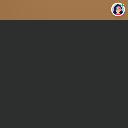
Привет 👋 Могу сделать студенческую
работу за тебя
Главная
Контрольная работа
Гендерная психология
Сроки и Стоимость