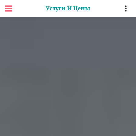
Услуги И Цены