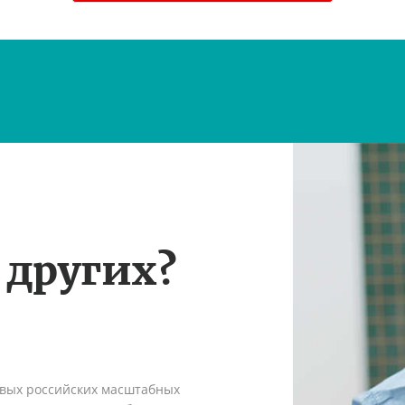
 других?
рвых российских масштабных