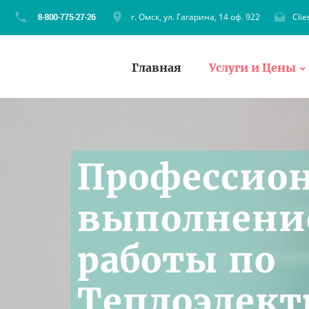
г. Омск, ул. Гагарина, 14 оф. 922
Cli
Главная
Услуги и Цены
Профессио
выполнени
работы по
Теплоэлект