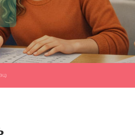
ЭЦ)
ь