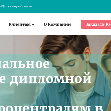
ent@Kursovaya-Zakaz.ru
Клиентам
О Компании
Заказать Ра
нальное
е дипломной
роцентралям в