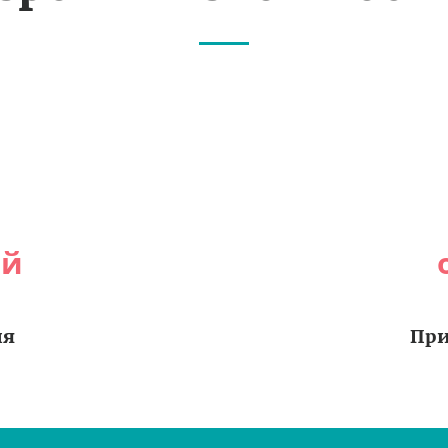
ей
ия
При