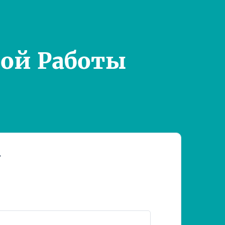
ой Работы
т