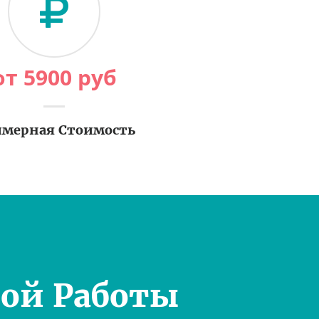
от
5900
руб
мерная Стоимость
ой Работы