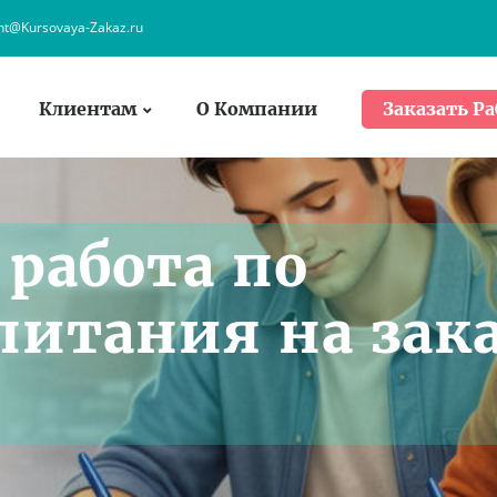
ent@Kursovaya-Zakaz.ru
Клиентам
О Компании
Заказать Ра
работа по
питания на зак