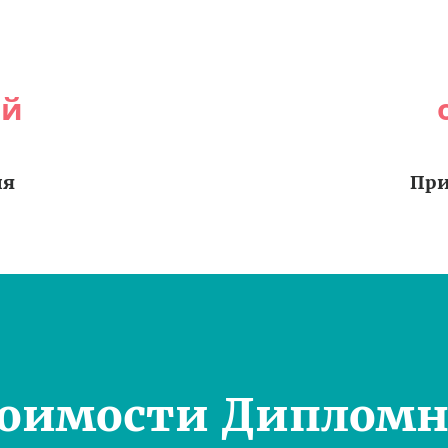
ей
ия
При
тоимости Дипломн