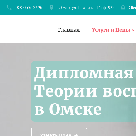
г. Омск, ул. Гагарина, 14 оф. 922
Cli
Главная
Услуги и Цены
Дипломная 
Теории вос
в Омске
Узнать цену