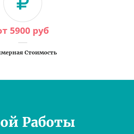
от
5900
руб
мерная Стоимость
ой Работы