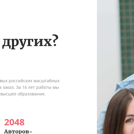
 других?
рвых российских масштабных
 заказ. За 16 лет работы мы
 высшее образование.
2048
Авторов-