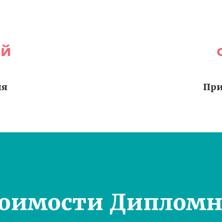
ей
ия
При
тоимости Дипломн