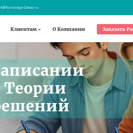
ent@Kursovaya-Zakaz.ru
Клиентам
О Компании
Заказать Ра
написании
 Теории
решений