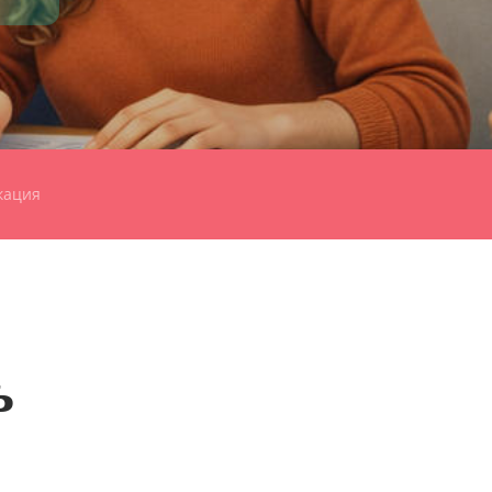
кация
ь