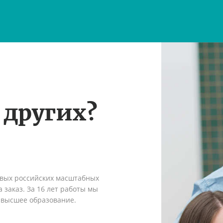
 других?
рвых российских масштабных
 заказ. За 16 лет работы мы
 высшее образование.