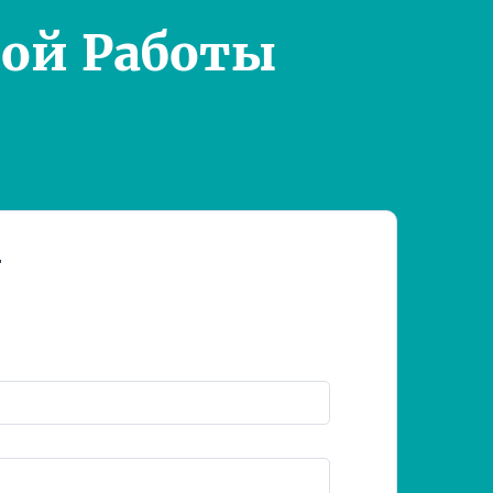
ой Работы
т