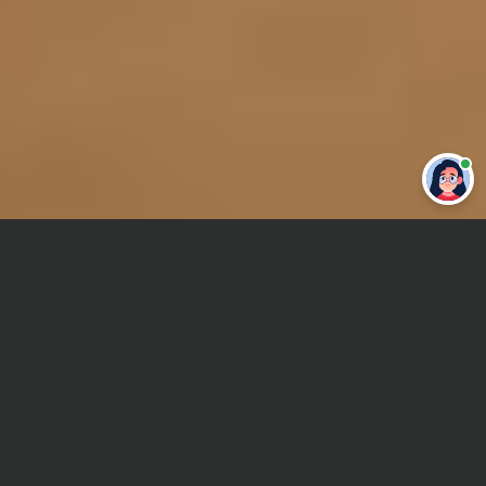
Привет 👋 Могу сделать студенческую
работу за тебя
Главная
Дипломная работа
Психология труда
Сроки и Стоимость