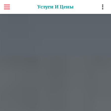
Услуги И Цены